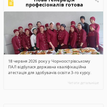
міцним фундаментом для вашого успіху! За
професіоналів готова
традицією, […]
підкорювати кулінарний
світ!
18 червня 2026 року у Чорноострівському
ПАЛ відбулася державна кваліфікаційна
атестація для здобувачів освіти 3-го курсу.
Наші випускники, які навчалися за професією
Читати детальніше
«Кухар; кулінар борошняних виробів;
адміністратор», успішно продемонстрували
свої знання, майстерність та готовність до
дорослого професійного життя! Пишаємося