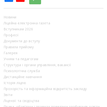
Новини
Ліцейна електронна газета
Вступникам 2026
Професії
Документи до вступу
Правила прийому
Галерея
Учням та педагогам
Структура і органи управління, вакансії
Психологічна служба
Дистанційне навчання
Історія ліцею
Прозорість та інформаційна відкритість закладу
Звіти
Ліцензії та свідоцтва
Права, обов’язки і правила поведінки здобувачів освіти