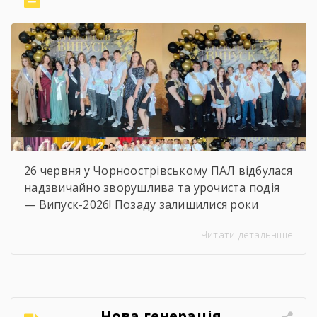
26 червня у Чорноострівському ПАЛ відбулася
надзвичайно зворушлива та урочиста подія
— Випуск-2026! Позаду залишилися роки
наполегливого навчання, практик, перших
Читати детальніше
професійних перемог та яскравого
студентського життя. А попереду — доросле
майбутнє, нові вершини та великі
перспективи. Ми щиро віримо, що знання та
навички, здобуті в стінах ліцею, стануть
Нова генерація