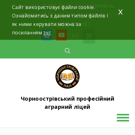
Skip
Україна, 31310, Хмельницька область,
Сайт використовує файли cookie.
x
to
смт.Чорний Острів, вул.Незалежності, 1.
Ознайомитись з даним типом файлів і
content
як ними керувати можна за
+38 (0382) 622-187
посиланням
тут
facebook
youtube
Чорноострівський професійний
аграрний ліцей