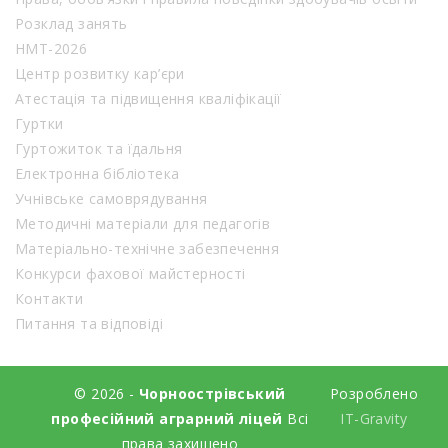
Розклад занять
НМТ-2026
Центр розвитку кар’єри
Атестація та підвищення кваліфікації
Гуртки
Гуртожиток та їдальня
Електронна бібліотека
Учнівське самоврядування
Методичні матеріали для педагогів
Матеріально-технічне забезпечення
Конкурси фахової майстерності
Контакти
Питання та відповіді
© 2026 -
Чорноострівський
Розроблено
професійний аграрний ліцей
Всі
IT-Gravity
права захищено