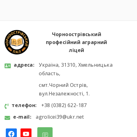
водій автотранспортних засобів, мали чудову
можливість ознайомитися з сучасним
аграрним виробництвом. Під час екскурсії
студенти відвідали механізоване
зерносховище, машинно-тракторний парк,
Чорноострівський
ферму великої рогатої […]
професійний аграрний
ліцей
aдресa:
Україна, 31310, Хмельницька
область,
смт.Чорний Острів,
вул.Незалежності, 1.
телефон:
+38 (0382) 622-187
e-mail:
agrolicei39@ukr.net
facebook
youtube