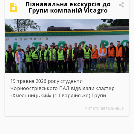
кожним і кожною! Ви пройшли непростий
Пізнавальна екскурсія до
шлях навчання, але сьогодні довели, що
Групи компаній Vitagro
праця, наполегливість та любов […]
19 травня 2026 року студенти
Чорноострівського ПАЛ відвідали кластер
«Хмельницький» (с. Гвардійське) Групи
компаній Vitagro. Здобувачі освіти, які
Читати детальніше
навчаються за спеціальностями слюсар з
ремонту сільськогосподарських машин та
устаткування, тракторист-машиніст
сільськогосподарського виробництва та