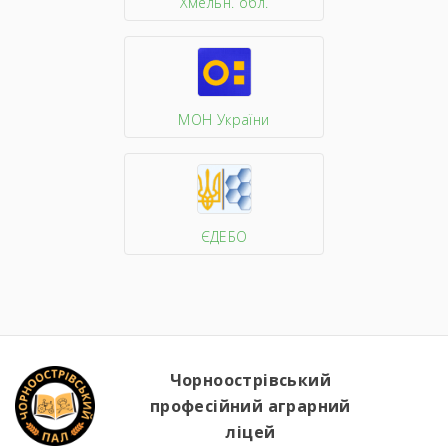
Хмельн. обл.
МОН України
ЄДЕБО
Чорноострівський
професійний аграрний
ліцей