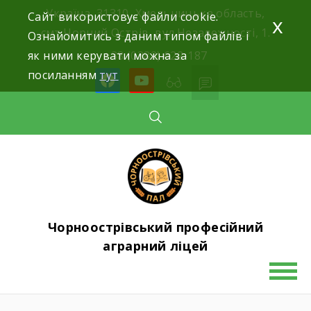
Skip
Україна, 31310, Хмельницька область,
Сайт використовує файли cookie.
x
to
смт.Чорний Острів, вул.Незалежності, 1.
Ознайомитись з даним типом файлів і
content
як ними керувати можна за
+38 (0382) 622-187
посиланням
тут
facebook
youtube
Чорноострівський професійний
аграрний ліцей