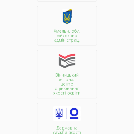
Хмельн. обл.
військова
адміністрац.
Вінницький
регіонал.
центр
оцінювання
якості освіти
Державна
служба якості