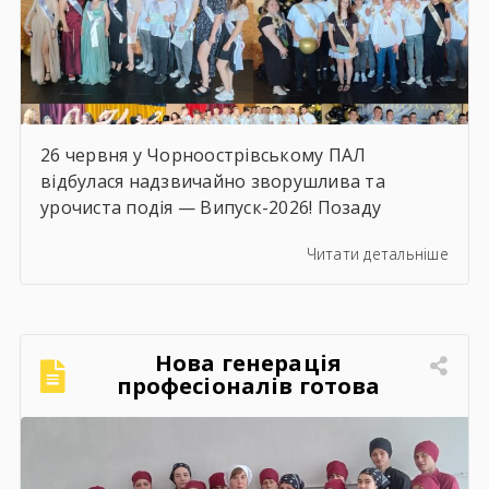
26 червня у Чорноострівському ПАЛ
відбулася надзвичайно зворушлива та
урочиста подія — Випуск-2026! Позаду
залишилися роки наполегливого навчання,
Читати детальніше
практик, перших професійних перемог та
яскравого студентського життя. А попереду
— доросле майбутнє, нові вершини та великі
перспективи. Ми щиро віримо, що знання та
Нова генерація
навички, здобуті в стінах ліцею, стануть
професіоналів готова
міцним фундаментом для вашого успіху! За
підкорювати кулінарний
традицією, […]
світ!