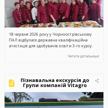
18 червня 2026 року у Чорноострівському
ПАЛ відбулася державна кваліфікаційна
атестація для здобувачів освіти 3-го курсу.
Наші випускники, які навчалися за професією
Читати детальніше
«Кухар; кулінар борошняних виробів;
адміністратор», успішно продемонстрували
свої знання, майстерність та готовність до
дорослого професійного життя! Пишаємося
Пізнавальна екскурсія до
кожним і кожною! Ви пройшли непростий
Групи компаній Vitagro
шлях навчання, але сьогодні довели, що
праця, наполегливість та любов […]