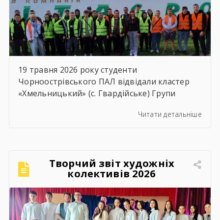
19 травня 2026 року студенти
Чорноострівського ПАЛ відвідали кластер
«Хмельницький» (с. Гвардійське) Групи
компаній Vitagro. Здобувачі освіти, які
Читати детальніше
навчаються за спеціальностями слюсар з
ремонту сільськогосподарських машин та
устаткування, тракторист-машиніст
сільськогосподарського виробництва та
Творчий звіт художніх
водій автотранспортних засобів, мали
колективів 2026
чудову можливість ознайомитися з сучасним
аграрним виробництвом. Під час екскурсії
студенти відвідали механізоване
зерносховище, машинно-тракторний парк,