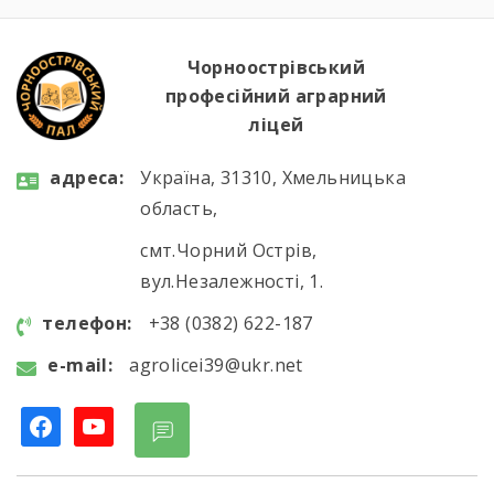
Чорноострівський
професійний аграрний
ліцей
aдресa:
Україна, 31310, Хмельницька
область,
смт.Чорний Острів,
вул.Незалежності, 1.
телефон:
+38 (0382) 622-187
e-mail:
agrolicei39@ukr.net
facebook
youtube