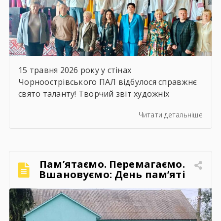
ферму великої рогатої […]
15 травня 2026 року у стінах
Чорноострівського ПАЛ відбулося справжнє
свято таланту! Творчий звіт художніх
колективів серед здобувачів освіти та
Читати детальніше
працівників закладів ЗП(ПТ)О Хмельницької
області зібрав на одній сцені неймовірну
енергію, креатив та натхнення.Глядачі мали
змогу насолодитися яскравими виступами,
Пам’ятаємо. Перемагаємо.
запальними танцями, проникливими піснями
Вшановуємо: День пам’яті
та щирими емоціями, які дарували
та примирення
учасники.Дякуємо всім учасникам та їх
наставникам за […]