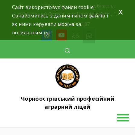
Skip
Україна, 31310, Хмельницька область,
Сайт використовує файли cookie.
x
to
смт.Чорний Острів, вул.Незалежності, 1.
Ознайомитись з даним типом файлів і
content
як ними керувати можна за
+38 (0382) 622-187
посиланням
тут
facebook
youtube
Чорноострівський професійний
аграрний ліцей