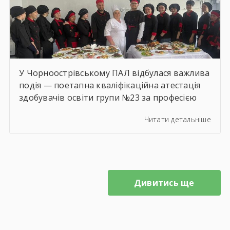
У Чорноострівському ПАЛ відбулася важлива
подія — поетапна кваліфікаційна атестація
здобувачів освіти групи №23 за професією
“Кухар”. Наші студенти демонстрували не
Читати детальніше
лише теоретичні знання, а й свою
майстерність на практиці. Кожна страва —
це результат наполегливої праці, творчого
підходу та любові до обраної справи. Ми
щиро вітаємо кожного випускника та
Дивитись ще
випускницю етапу! Адже за рішенням […]