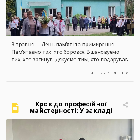
8 травня — День пам’яті та примирення.
Пам’ятаємо тих, хто боровся. Вшановуємо
тих, хто загинув. Дякуємо тим, хто подарував
майбутнє!Нехай пам’ять про минуле вчить
Читати детальніше
берегти мир сьогодні!
Крок до професійної
майстерності: У закладі
відбулася чергова поетапна
кваліфікаційна атестація