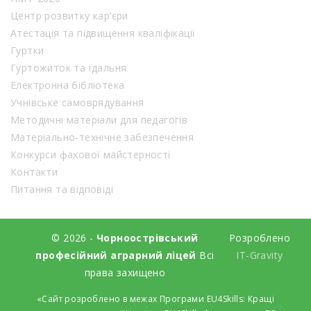
Центр розвитку кар’єри
Атестація та підвищення кваліфікації
Гуртки
Гуртожиток та їдальня
Електронна бібліотека
Учнівське самоврядування
Методичні матеріали для педагогів
Матеріально-технічне забезпечення
Конкурси фахової майстерності
Контакти
Питання та відповіді
© 2026 -
Чорноострівський
Розроблено
професійний аграрний ліцей
Всі
IT-Gravity
права захищено
«Сайт розроблено в межах Програми EU4Skills: Кращі