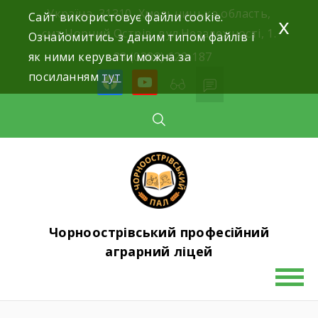
Skip
Україна, 31310, Хмельницька область,
Сайт використовує файли cookie.
x
to
смт.Чорний Острів, вул.Незалежності, 1.
Ознайомитись з даним типом файлів і
content
як ними керувати можна за
+38 (0382) 622-187
посиланням
тут
facebook
youtube
Чорноострівський професійний
аграрний ліцей