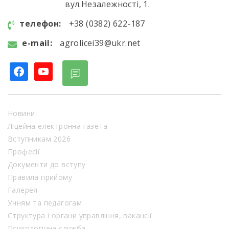
вул.Незалежності, 1.
телефон:
+38 (0382) 622-187
e-mail:
agrolicei39@ukr.net
facebook
youtube
Новини
Ліцейна електронна газета
Вступникам 2026
Професії
Документи до вступу
Правила прийому
Галерея
Учням та педагогам
Структура і органи управління, вакансії
Психологічна служба