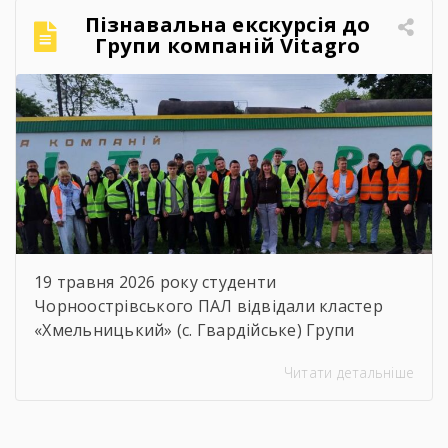
кожним і кожною! Ви пройшли непростий
Пізнавальна екскурсія до
шлях навчання, але сьогодні довели, що
Групи компаній Vitagro
праця, наполегливість та любов […]
19 травня 2026 року студенти
Чорноострівського ПАЛ відвідали кластер
«Хмельницький» (с. Гвардійське) Групи
компаній Vitagro. Здобувачі освіти, які
Читати детальніше
навчаються за спеціальностями слюсар з
ремонту сільськогосподарських машин та
устаткування, тракторист-машиніст