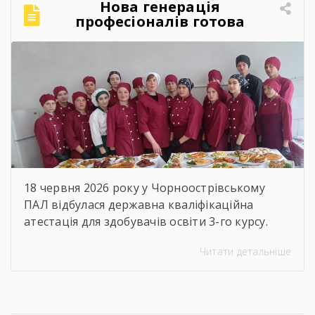
Нова генерація
міцним фундаментом для вашого успіху! За
професіоналів готова
традицією, […]
підкорювати кулінарний
світ!
18 червня 2026 року у Чорноострівському
ПАЛ відбулася державна кваліфікаційна
атестація для здобувачів освіти 3-го курсу.
Наші випускники, які навчалися за професією
Читати детальніше
«Кухар; кулінар борошняних виробів;
адміністратор», успішно продемонстрували
свої знання, майстерність та готовність до
дорослого професійного життя! Пишаємося