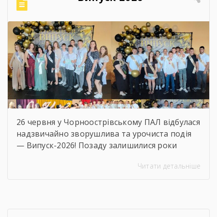
26 червня у Чорноострівському ПАЛ відбулася
надзвичайно зворушлива та урочиста подія
— Випуск-2026! Позаду залишилися роки
наполегливого навчання, практик, перших
Читати детальніше
професійних перемог та яскравого
студентського життя. А попереду — доросле
майбутнє, нові вершини та великі
перспективи. Ми щиро віримо, що знання та
навички, здобуті в стінах ліцею, стануть