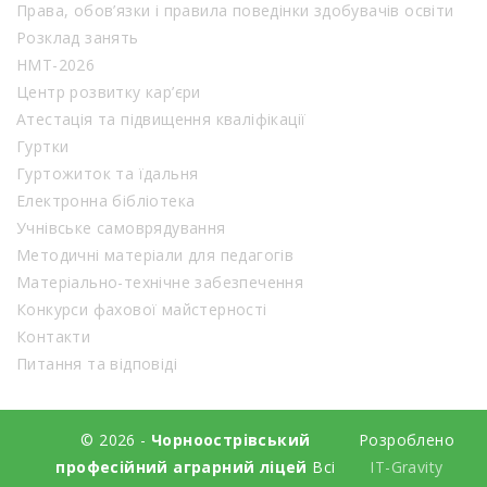
Права, обов’язки і правила поведінки здобувачів освіти
Розклад занять
НМТ-2026
Центр розвитку кар’єри
Атестація та підвищення кваліфікації
Гуртки
Гуртожиток та їдальня
Електронна бібліотека
Учнівське самоврядування
Методичні матеріали для педагогів
Матеріально-технічне забезпечення
Конкурси фахової майстерності
Контакти
Питання та відповіді
© 2026 -
Чорноострівський
Розроблено
професійний аграрний ліцей
Всі
IT-Gravity