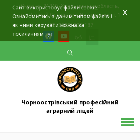
Skip
Україна, 31310, Хмельницька область,
Сайт використовує файли cookie.
x
to
смт.Чорний Острів, вул.Незалежності, 1.
Ознайомитись з даним типом файлів і
content
як ними керувати можна за
+38 (0382) 622-187
посиланням
тут
facebook
youtube
Чорноострівський професійний
аграрний ліцей