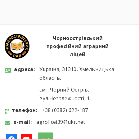
сільськогосподарського виробництва та
водій автотранспортних засобів, мали чудову
можливість ознайомитися з сучасним
аграрним виробництвом. Під час екскурсії
студенти відвідали механізоване
зерносховище, машинно-тракторний парк,
Чорноострівський
ферму великої рогатої […]
професійний аграрний
ліцей
aдресa:
Україна, 31310, Хмельницька
область,
смт.Чорний Острів,
вул.Незалежності, 1.
телефон:
+38 (0382) 622-187
e-mail:
agrolicei39@ukr.net
facebook
youtube