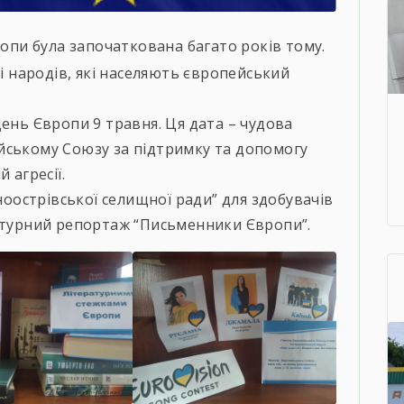
опи була започаткована багато років тому.
ті народів, які населяють європейський
День Європи 9 травня. Ця дата – чудова
йському Союзу за підтримку та допомогу
 агресії.
острівської селищної ради” для здобувачів
ратурний репортаж “Письменники Європи”.