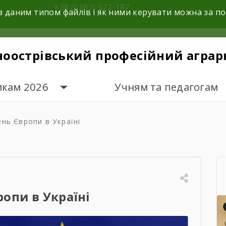
+38 (0382) 622-187
з даним типом файлів і як ними керувати можна за 
ноострівський професійний аграр
икам 2026
Учням та педагогам
нь Європи в Україні
опи в Україні