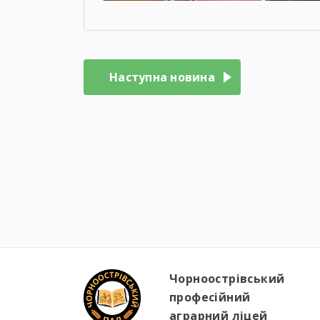
Навігація
записів
Наступна новина
Чорноострівський
професійний
аграрний ліцей