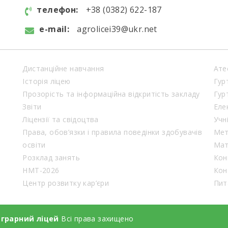
телефон:
+38 (0382) 622-187
e-mail:
agrolicei39@ukr.net
Дистанційне навчання
Ате
Історія ліцею
Гур
Прозорість та інформаційна відкритість закладу
Гур
Звіти
Еле
Ліцензії та свідоцтва
Учн
Права, обов’язки і правила поведінки здобувачів
Мет
освіти
Мат
Розклад занять
Кон
НМТ-2026
Кон
Центр розвитку кар’єри
Пит
аграрний ліцей
Всі права захищено