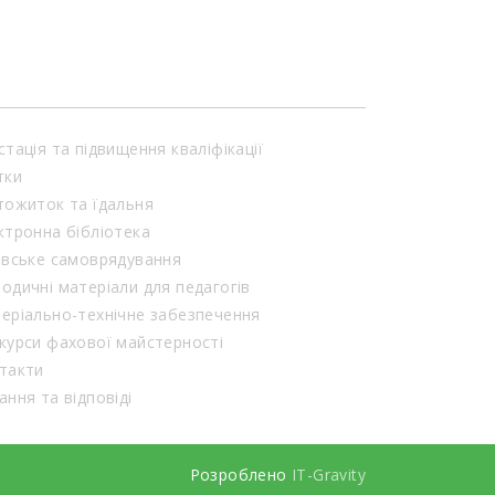
механізоване зерносховище,
машинно-тракторний парк, ферму
великої рогатої […]
стація та підвищення кваліфікації
тки
тожиток та їдальня
ктронна бібліотека
івське самоврядування
одичні матеріали для педагогів
еріально-технічне забезпечення
курси фахової майстерності
такти
ання та відповіді
Розроблено
IT-Gravity