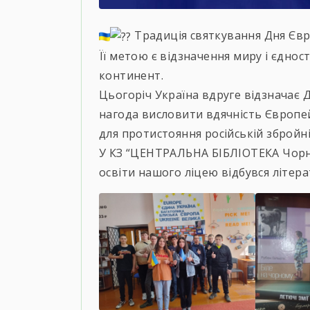
Традиція святкування Дня Євр
Її метою є відзначення миру і єднос
континент.
Цьогоріч Україна вдруге відзначає 
нагода висловити вдячність Європе
для протистояння російській збройній
У КЗ “ЦЕНТРАЛЬНА БІБЛІОТЕКА Чорно
освіти нашого ліцею відбувся літе