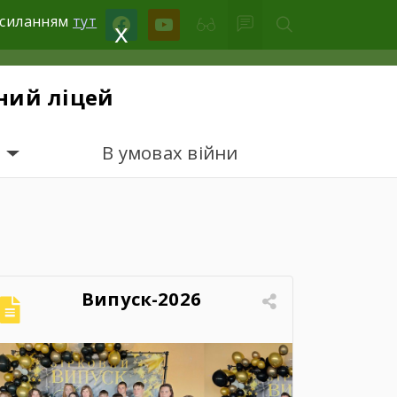
facebook
youtube
посиланням
тут
x
ний ліцей
В умовах війни
Випуск-2026