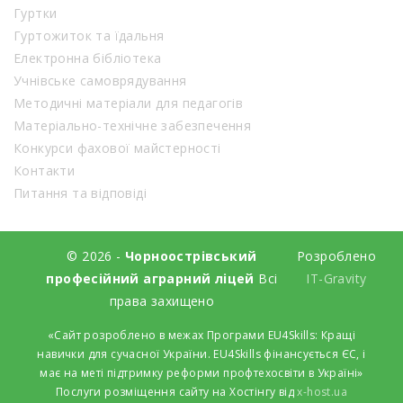
Гуртки
Гуртожиток та їдальня
Електронна бібліотека
Учнівське самоврядування
Методичні матеріали для педагогів
Матеріально-технічне забезпечення
Конкурси фахової майстерності
Контакти
Питання та відповіді
© 2026 -
Чорноострівський
Розроблено
професійний аграрний ліцей
Всі
IT-Gravity
права захищено
«Сайт розроблено в межах Програми EU4Skills: Кращі
навички для сучасної України. EU4Skills фінансується ЄС, і
має на меті підтримку реформи профтехосвіти в Україні»
Послуги розміщення сайту на Хостінгу від
x-host.ua