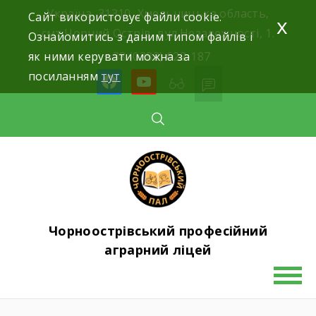
Skip
Україна, 31310, Хмельницька область,
Сайт використовує файли cookie.
x
to
смт.Чорний Острів, вул.Незалежності, 1.
Ознайомитись з даним типом файлів і
content
як ними керувати можна за
+38 (0382) 622-187
посиланням
тут
facebook
youtube
Чорноострівський професійний
аграрний ліцей