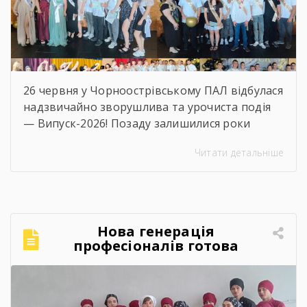
26 червня у Чорноострівському ПАЛ відбулася
надзвичайно зворушлива та урочиста подія
— Випуск-2026! Позаду залишилися роки
наполегливого навчання, практик, перших
Читати детальніше
професійних перемог та яскравого
студентського життя. А попереду — доросле
майбутнє, нові вершини та великі
перспективи. Ми щиро віримо, що знання та
навички, здобуті в стінах ліцею, стануть
Нова генерація
міцним фундаментом для вашого успіху! За
професіоналів готова
традицією, […]
підкорювати кулінарний
світ!