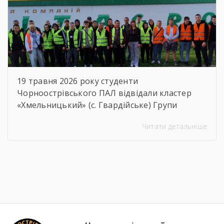
19 травня 2026 року студенти
Чорноострівського ПАЛ відвідали кластер
«Хмельницький» (с. Гвардійське) Групи
компаній Vitagro. Здобувачі освіти, які
Читати детальніше
навчаються за спеціальностями слюсар з
ремонту сільськогосподарських машин та
устаткування, тракторист-машиніст
сільськогосподарського виробництва та
водій автотранспортних засобів, мали чудову
можливість ознайомитися з сучасним
аграрним виробництвом. Під час екскурсії
студенти відвідали механізоване