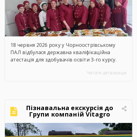
18 червня 2026 року у Чорноострівському
ПАЛ відбулася державна кваліфікаційна
атестація для здобувачів освіти 3-го курсу.
Наші випускники, які навчалися за професією
Читати детальніше
«Кухар; кулінар борошняних виробів;
адміністратор», успішно продемонстрували
свої знання, майстерність та готовність до
дорослого професійного життя! Пишаємося
кожним і кожною! Ви пройшли непростий
Пізнавальна екскурсія до
шлях навчання, але сьогодні довели, що
Групи компаній Vitagro
праця, наполегливість та любов […]