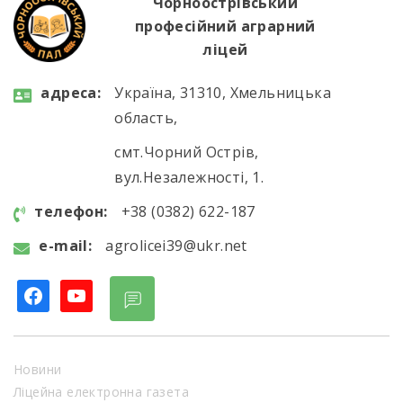
зерносховище, машинно-тракторний парк,
Чорноострівський
ферму великої рогатої […]
професійний аграрний
ліцей
aдресa:
Україна, 31310, Хмельницька
область,
смт.Чорний Острів,
вул.Незалежності, 1.
телефон:
+38 (0382) 622-187
e-mail:
agrolicei39@ukr.net
facebook
youtube
Новини
Ліцейна електронна газета