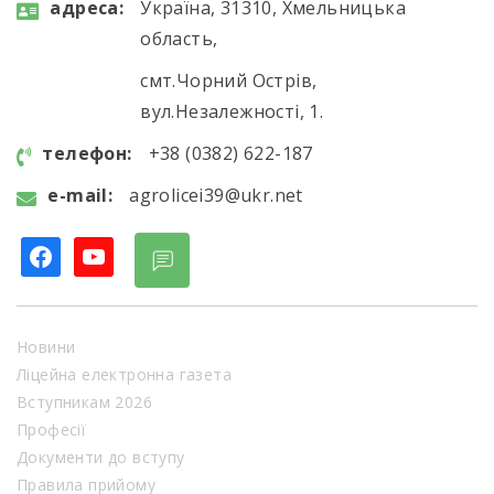
aдресa:
Україна, 31310, Хмельницька
область,
смт.Чорний Острів,
вул.Незалежності, 1.
телефон:
+38 (0382) 622-187
e-mail:
agrolicei39@ukr.net
facebook
youtube
Новини
Ліцейна електронна газета
Вступникам 2026
Професії
Документи до вступу
Правила прийому