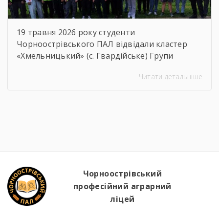
19 травня 2026 року студенти
Чорноострівського ПАЛ відвідали кластер
«Хмельницький» (с. Гвардійське) Групи
компаній Vitagro. Здобувачі освіти, які
Читати детальніше
навчаються за спеціальностями слюсар з
ремонту сільськогосподарських машин та
устаткування, тракторист-машиніст
сільськогосподарського виробництва та
водій автотранспортних засобів, мали чудову
можливість ознайомитися з сучасним
аграрним виробництвом. Під час екскурсії
студенти відвідали механізоване
зерносховище, машинно-тракторний парк,
Чорноострівський
ферму великої рогатої […]
професійний аграрний
ліцей