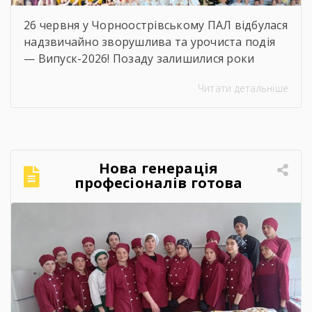
26 червня у Чорноострівському ПАЛ відбулася
надзвичайно зворушлива та урочиста подія
— Випуск-2026! Позаду залишилися роки
наполегливого навчання, практик, перших
Читати детальніше
професійних перемог та яскравого
студентського життя. А попереду — доросле
майбутнє, нові вершини та великі
перспективи. Ми щиро віримо, що знання та
навички, здобуті в стінах ліцею, стануть
Нова генерація
міцним фундаментом для вашого успіху! За
професіоналів готова
традицією, […]
підкорювати кулінарний
світ!