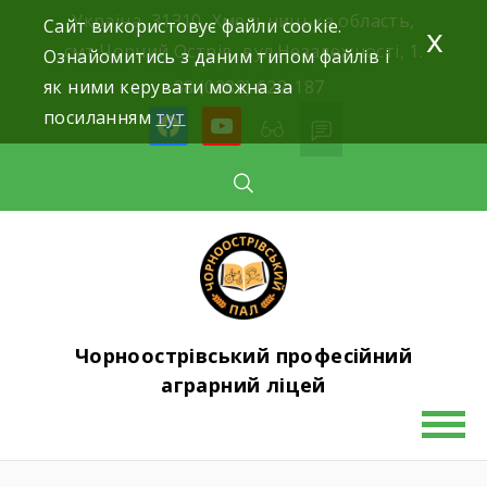
Skip
Україна, 31310, Хмельницька область,
Сайт використовує файли cookie.
x
to
смт.Чорний Острів, вул.Незалежності, 1.
Ознайомитись з даним типом файлів і
content
як ними керувати можна за
+38 (0382) 622-187
посиланням
тут
facebook
youtube
Чорноострівський професійний
аграрний ліцей