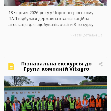
18 червня 2026 року у Чорноострівському
ПАЛ відбулася державна кваліфікаційна
атестація для здобувачів освіти 3-го курсу.
Наші випускники, які навчалися за професією
Читати детальніше
«Кухар; кулінар борошняних виробів;
адміністратор», успішно продемонстрували
свої знання, майстерність та готовність до
дорослого професійного життя! Пишаємося
кожним і кожною! Ви пройшли непростий
Пізнавальна екскурсія до
шлях навчання, але сьогодні довели, що
Групи компаній Vitagro
праця, наполегливість та любов […]