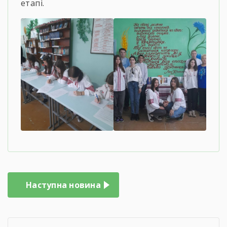
етапі.
Навігація
Наступна новина
записів