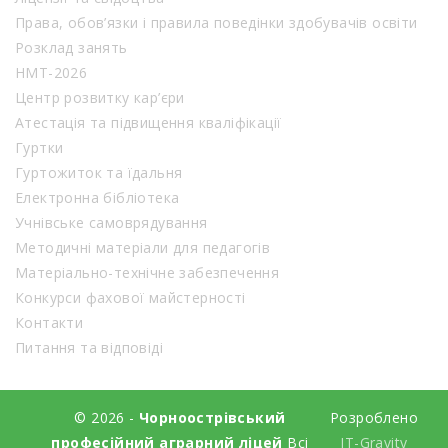
Права, обов’язки і правила поведінки здобувачів освіти
Розклад занять
НМТ-2026
Центр розвитку кар’єри
Атестація та підвищення кваліфікації
Гуртки
Гуртожиток та їдальня
Електронна бібліотека
Учнівське самоврядування
Методичні матеріали для педагогів
Матеріально-технічне забезпечення
Конкурси фахової майстерності
Контакти
Питання та відповіді
© 2026 -
Чорноострівський
Розроблено
професійний аграрний ліцей
Всі
IT-Gravity