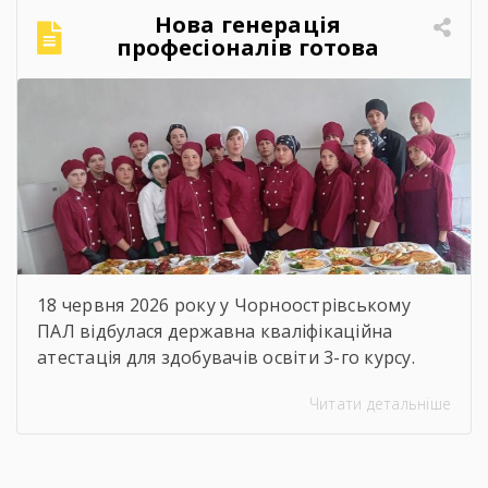
навички, здобуті в стінах ліцею, стануть
Нова генерація
міцним фундаментом для вашого успіху! За
професіоналів готова
традицією, […]
підкорювати кулінарний
світ!
18 червня 2026 року у Чорноострівському
ПАЛ відбулася державна кваліфікаційна
атестація для здобувачів освіти 3-го курсу.
Наші випускники, які навчалися за професією
Читати детальніше
«Кухар; кулінар борошняних виробів;
адміністратор», успішно продемонстрували
свої знання, майстерність та готовність до
дорослого професійного життя! Пишаємося