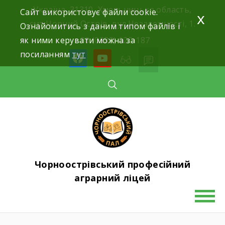
Skip
Україна, 31310, Хмельницька область,
Сайт використовує файли cookie.
x
to
смт.Чорний Острів, вул.Незалежності, 1.
Ознайомитись з даним типом файлів і
content
як ними керувати можна за
+38 (0382) 622-187
посиланням
тут
facebook
youtube
Чорноострівський професійний
аграрний ліцей