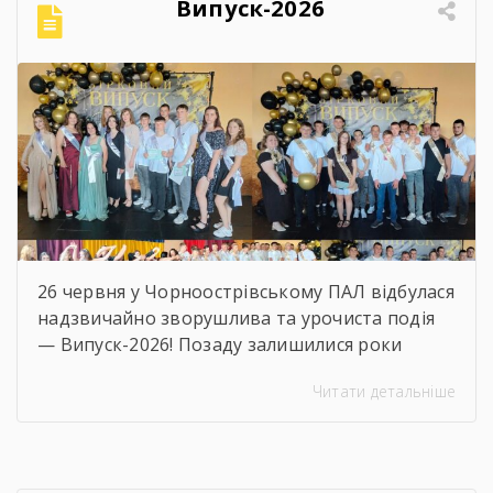
Випуск-2026
26 червня у Чорноострівському ПАЛ відбулася
надзвичайно зворушлива та урочиста подія
— Випуск-2026! Позаду залишилися роки
наполегливого навчання, практик, перших
Читати детальніше
професійних перемог та яскравого
студентського життя. А попереду — доросле
майбутнє, нові вершини та великі
перспективи. Ми щиро віримо, що знання та