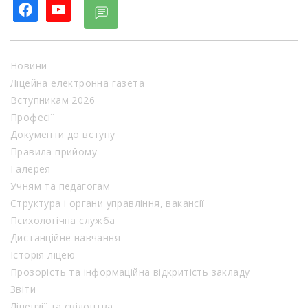
facebook
youtube
Новини
Ліцейна електронна газета
Вступникам 2026
Професії
Документи до вступу
Правила прийому
Галерея
Учням та педагогам
Структура і органи управління, вакансії
Психологічна служба
Дистанційне навчання
Історія ліцею
Прозорість та інформаційна відкритість закладу
Звіти
Ліцензії та свідоцтва