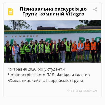
кожним і кожною! Ви пройшли непростий
Пізнавальна екскурсія до
шлях навчання, але сьогодні довели, що
Групи компаній Vitagro
праця, наполегливість та любов […]
19 травня 2026 року студенти
Чорноострівського ПАЛ відвідали кластер
«Хмельницький» (с. Гвардійське) Групи
компаній Vitagro. Здобувачі освіти, які
Читати детальніше
навчаються за спеціальностями слюсар з
ремонту сільськогосподарських машин та
устаткування, тракторист-машиніст