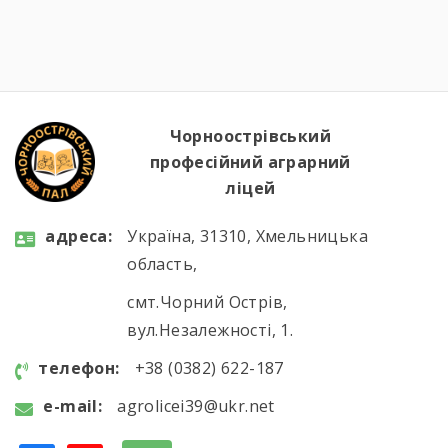
сільськогосподарського виробництва та
водій автотранспортних засобів, мали чудову
можливість ознайомитися з сучасним
аграрним виробництвом. Під час екскурсії
студенти відвідали механізоване
зерносховище, машинно-тракторний парк,
Чорноострівський
ферму великої рогатої […]
професійний аграрний
ліцей
aдресa:
Україна, 31310, Хмельницька
область,
смт.Чорний Острів,
вул.Незалежності, 1.
телефон:
+38 (0382) 622-187
e-mail:
agrolicei39@ukr.net