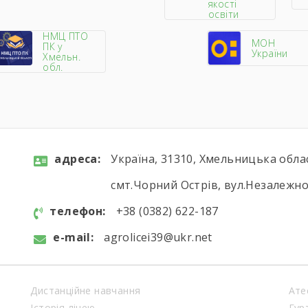
якості
освіти
НМЦ ПТО
МОН
ПК у
України
Хмельн.
обл.
aдресa:
Україна, 31310, Хмельницька обла
смт.Чорний Острів, вул.Незалежнос
телефон:
+38 (0382) 622-187
e-mail:
agrolicei39@ukr.net
Дистанційне навчання
Ате
Історія ліцею
Гур