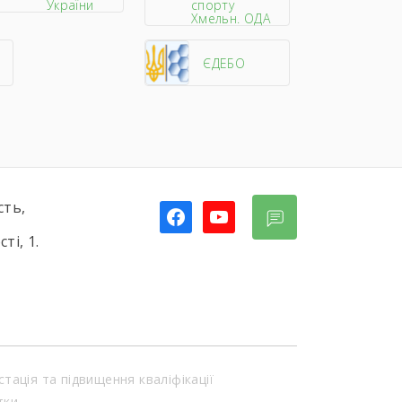
України
спорту
Хмельн. ОДА
ЄДЕБО
сть,
facebook
youtube
ті, 1.
стація та підвищення кваліфікації
тки