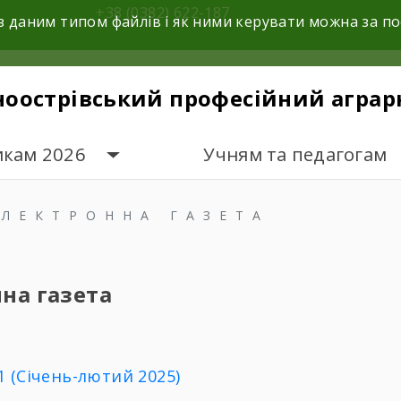
+38 (0382) 622-187
з даним типом файлів і як ними керувати можна за 
ноострівський професійний аграр
икам 2026
Учням та педагогам
ЕЛЕКТРОННА ГАЗЕТА
на газета
 (Січень-лютий 2025)