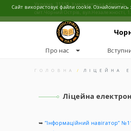
Skip
Україна, 31310, Хмельницька область,
Сайт використовує файли cookie. Ознайомитись 
to
смт.Чорний Острів, вул.Незалежності, 1.
content
Чор
Про нас
Вступн
ГОЛОВНА
ЛІЦЕЙНА 
Ліцейна електрон
➥
”Інформаційний навігатор” №11