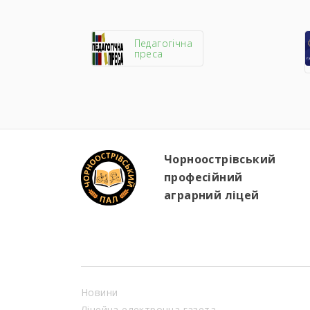
Педагогічна
преса
Чорноострівський
професійний
аграрний ліцей
Новини
Ліцейна електронна газета