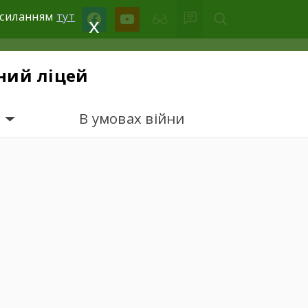
facebook
youtube
посиланням
тут
x
ний ліцей
В умовах війни