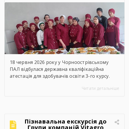
підкорювати кулінарний
світ!
18 червня 2026 року у Чорноострівському
ПАЛ відбулася державна кваліфікаційна
атестація для здобувачів освіти 3-го курсу.
Наші випускники, які навчалися за професією
Читати детальніше
«Кухар; кулінар борошняних виробів;
адміністратор», успішно продемонстрували
свої знання, майстерність та готовність до
дорослого професійного життя! Пишаємося
кожним і кожною! Ви пройшли непростий
Пізнавальна екскурсія до
шлях навчання, але сьогодні довели, що
Групи компаній Vitagro