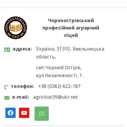
аграрним виробництвом. Під час екскурсії
студенти відвідали механізоване
зерносховище, машинно-тракторний парк,
Чорноострівський
ферму великої рогатої […]
професійний аграрний
ліцей
aдресa:
Україна, 31310, Хмельницька
область,
смт.Чорний Острів,
вул.Незалежності, 1.
телефон:
+38 (0382) 622-187
e-mail:
agrolicei39@ukr.net
facebook
youtube