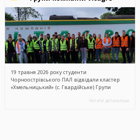
праця, наполегливість та любов […]
19 травня 2026 року студенти
Чорноострівського ПАЛ відвідали кластер
«Хмельницький» (с. Гвардійське) Групи
компаній Vitagro. Здобувачі освіти, які
Читати детальніше
навчаються за спеціальностями слюсар з
ремонту сільськогосподарських машин та
устаткування, тракторист-машиніст
сільськогосподарського виробництва та
водій автотранспортних засобів, мали чудову
можливість ознайомитися з сучасним