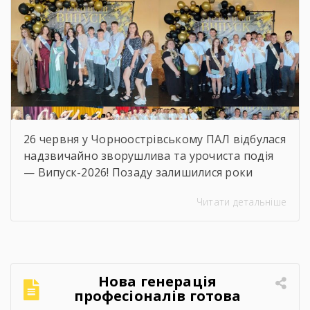
26 червня у Чорноострівському ПАЛ відбулася
надзвичайно зворушлива та урочиста подія
— Випуск-2026! Позаду залишилися роки
наполегливого навчання, практик, перших
Читати детальніше
професійних перемог та яскравого
студентського життя. А попереду — доросле
майбутнє, нові вершини та великі
перспективи. Ми щиро віримо, що знання та
навички, здобуті в стінах ліцею, стануть
Нова генерація
міцним фундаментом для вашого успіху! За
професіоналів готова
традицією, […]