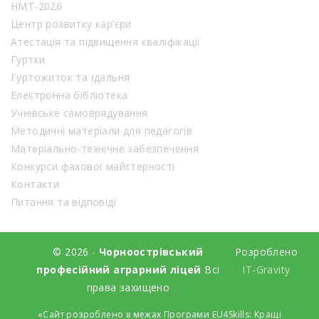
НМТ-2026
Центр розвитку кар’єри
Атестація та підвищення кваліфікації
Гуртки
Гуртожиток та їдальня
Електронна бібліотека
Учнівське самоврядування
Методичні матеріали для педагогів
Матеріально-технічне забезпечення
Конкурси фахової майстерності
Контакти
Питання та відповіді
© 2026 -
Чорноострівський
Розроблено
професійний аграрний ліцей
Всі
IT-Gravity
права захищено
«Сайт розроблено в межах Програми EU4Skills: Кращі