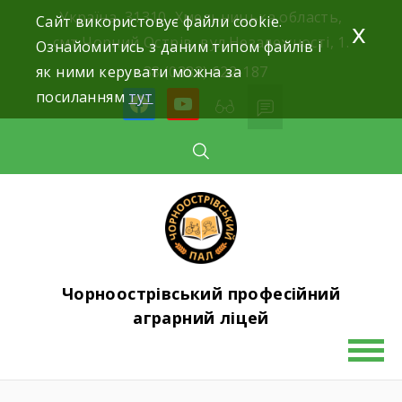
Skip
Україна, 31310, Хмельницька область,
Сайт використовує файли cookie.
x
to
смт.Чорний Острів, вул.Незалежності, 1.
Ознайомитись з даним типом файлів і
content
як ними керувати можна за
+38 (0382) 622-187
посиланням
тут
facebook
youtube
Чорноострівський професійний
аграрний ліцей