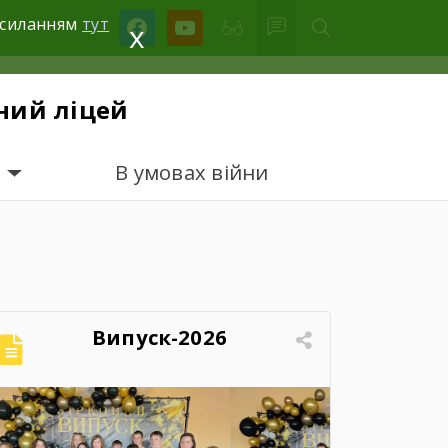
facebook
youtube
посиланням
тут
x
ний ліцей
В умовах війни
Випуск-2026