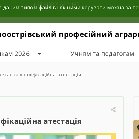
+38 (0382) 622-187
з даним типом файлів і як ними керувати можна за 
ноострівський професійний аграр
икам 2026
Учням та педагогам
оетапна кваліфікаційна атестація
фікаційна атестація