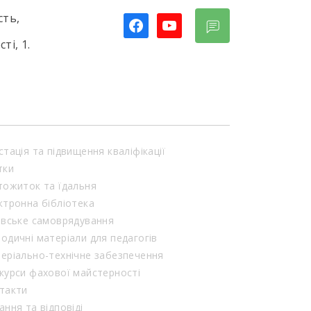
сть,
facebook
youtube
ті, 1.
стація та підвищення кваліфікації
тки
тожиток та їдальня
ктронна бібліотека
івське самоврядування
одичні матеріали для педагогів
еріально-технічне забезпечення
курси фахової майстерності
такти
ання та відповіді