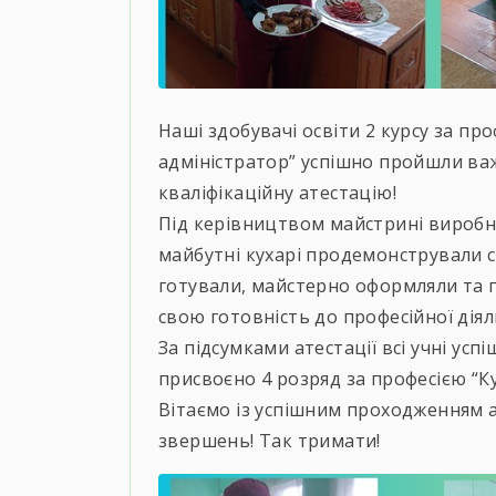
Наші здобувачі освіти 2 курсу за пр
адміністратор” успішно пройшли ва
кваліфікаційну атестацію!
Під керівництвом майстрині виробн
майбутні кухарі продемонстрували с
готували, майстерно оформляли та 
свою готовність до професійної діяль
За підсумками атестації всі учні ус
присвоєно 4 розряд за професією “Ку
Вітаємо із успішним проходженням 
звершень! Так тримати!