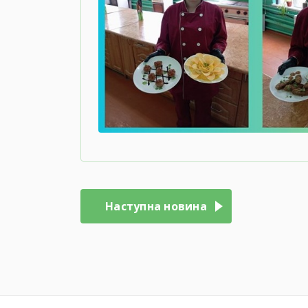
Навігація
записів
Наступна новина