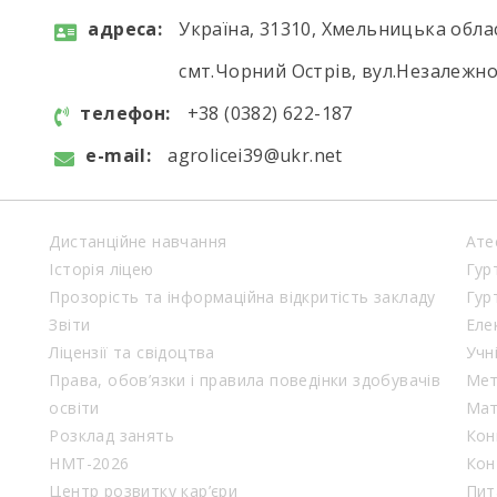
aдресa:
Україна, 31310, Хмельницька обла
смт.Чорний Острів, вул.Незалежнос
телефон:
+38 (0382) 622-187
e-mail:
agrolicei39@ukr.net
Дистанційне навчання
Ате
Історія ліцею
Гур
Прозорість та інформаційна відкритість закладу
Гур
Звіти
Еле
Ліцензії та свідоцтва
Учн
Права, обов’язки і правила поведінки здобувачів
Мет
освіти
Мат
Розклад занять
Кон
НМТ-2026
Кон
Центр розвитку кар’єри
Пит