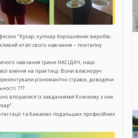
офесією “Кухар; кулінар борошняних виробів;
жливий етап свого навчання – поетапну
ичого навчання Ірини НАСІДАЧ, наші
вої вміння на практиці. Вони власноруч
презентували різноманітні страви, доводячи
ності. ???
пішно впоралися із завданнями! Кожному з них
хар”.
атестації та бажаємо подальших професійних