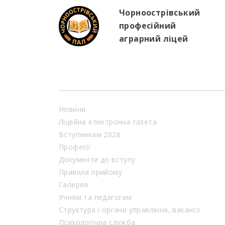
Чорноострівський
професійний
аграрний ліцей
Новини
Ліцейна електронна газета
Вступникам 2026
Професії
Документи до вступу
Правила прийому
Галерея
Учням та педагогам
Структура і органи управління, вакансії
Психологічна служба