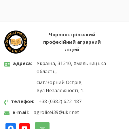
водій автотранспортних засобів, мали чудову
можливість ознайомитися з сучасним
аграрним виробництвом. Під час екскурсії
студенти відвідали механізоване
зерносховище, машинно-тракторний парк,
Чорноострівський
ферму великої рогатої […]
професійний аграрний
ліцей
aдресa:
Україна, 31310, Хмельницька
область,
смт.Чорний Острів,
вул.Незалежності, 1.
телефон:
+38 (0382) 622-187
e-mail:
agrolicei39@ukr.net
facebook
youtube