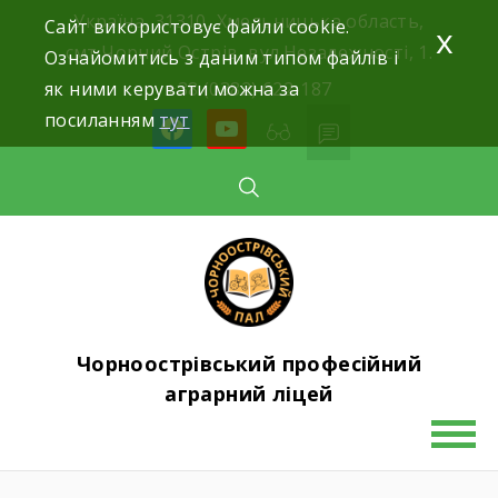
Skip
Україна, 31310, Хмельницька область,
Сайт використовує файли cookie.
x
to
смт.Чорний Острів, вул.Незалежності, 1.
Ознайомитись з даним типом файлів і
content
як ними керувати можна за
+38 (0382) 622-187
посиланням
тут
facebook
youtube
Чорноострівський професійний
аграрний ліцей