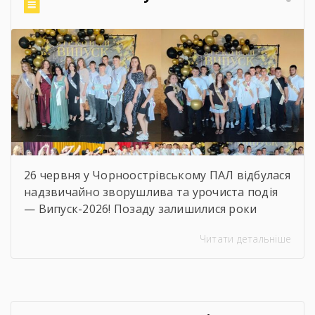
26 червня у Чорноострівському ПАЛ відбулася
надзвичайно зворушлива та урочиста подія
— Випуск-2026! Позаду залишилися роки
наполегливого навчання, практик, перших
Читати детальніше
професійних перемог та яскравого
студентського життя. А попереду — доросле
майбутнє, нові вершини та великі
перспективи. Ми щиро віримо, що знання та
навички, здобуті в стінах ліцею, стануть