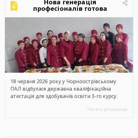
Нова генерація
міцним фундаментом для вашого успіху! За
професіоналів готова
традицією, […]
підкорювати кулінарний
світ!
18 червня 2026 року у Чорноострівському
ПАЛ відбулася державна кваліфікаційна
атестація для здобувачів освіти 3-го курсу.
Наші випускники, які навчалися за професією
Читати детальніше
«Кухар; кулінар борошняних виробів;
адміністратор», успішно продемонстрували
свої знання, майстерність та готовність до
дорослого професійного життя! Пишаємося