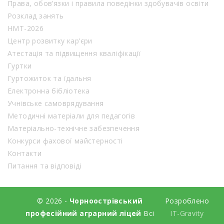
Права, обов’язки і правила поведінки здобувачів освіти
Розклад занять
НМТ-2026
Центр розвитку кар’єри
Атестація та підвищення кваліфікації
Гуртки
Гуртожиток та їдальня
Електронна бібліотека
Учнівське самоврядування
Методичні матеріали для педагогів
Матеріально-технічне забезпечення
Конкурси фахової майстерності
Контакти
Питання та відповіді
© 2026 -
Чорноострівський
Розроблено
професійний аграрний ліцей
Всі
IT-Gravity