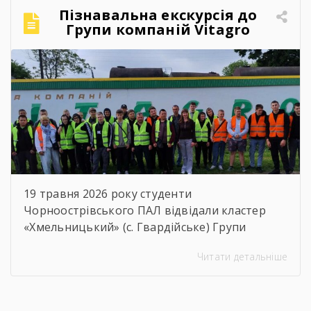
кожним і кожною! Ви пройшли непростий
Пізнавальна екскурсія до
шлях навчання, але сьогодні довели, що
Групи компаній Vitagro
праця, наполегливість та любов […]
19 травня 2026 року студенти
Чорноострівського ПАЛ відвідали кластер
«Хмельницький» (с. Гвардійське) Групи
компаній Vitagro. Здобувачі освіти, які
Читати детальніше
навчаються за спеціальностями слюсар з
ремонту сільськогосподарських машин та
устаткування, тракторист-машиніст
сільськогосподарського виробництва та