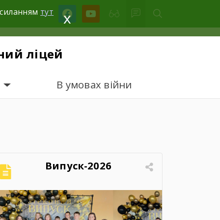
facebook
youtube
посиланням
тут
x
ний ліцей
В умовах війни
Випуск-2026