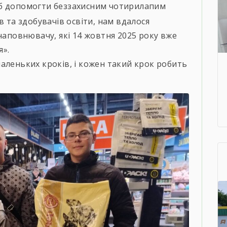
об допомогти беззахисним чотирилапим
в та здобувачів освіти, нам вдалося
 наповнювачу, які 14 жовтня 2025 року вже
я».
аленьких кроків, і кожен такий крок робить