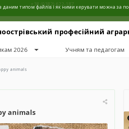
+38 (0382) 622-187
з даним типом файлів і як ними керувати можна за 
ноострівський професійний аграр
икам 2026
Учням та педагогам
appy animals
y animals