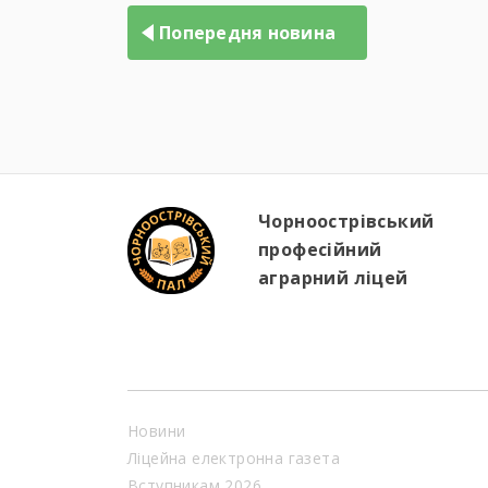
записів
Попередня новина
Чорноострівський
професійний
аграрний ліцей
Новини
Ліцейна електронна газета
Вступникам 2026