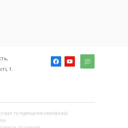
сть,
facebook
youtube
ті, 1.
стація та підвищення кваліфікації
тки
тожиток та їдальня