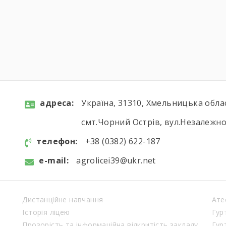
aдресa:
Україна, 31310, Хмельницька обла
смт.Чорний Острів, вул.Незалежнос
телефон:
+38 (0382) 622-187
e-mail:
agrolicei39@ukr.net
Дистанційне навчання
Ате
Історія ліцею
Гур
Прозорість та інформаційна відкритість закладу
Гур