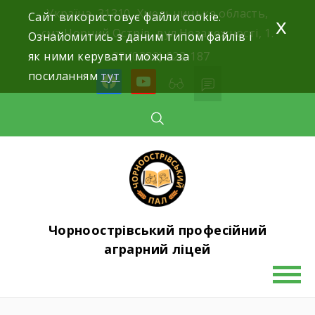
Skip
Україна, 31310, Хмельницька область,
Сайт використовує файли cookie.
x
to
смт.Чорний Острів, вул.Незалежності, 1.
Ознайомитись з даним типом файлів і
content
як ними керувати можна за
+38 (0382) 622-187
посиланням
тут
facebook
youtube
Чорноострівський професійний
аграрний ліцей