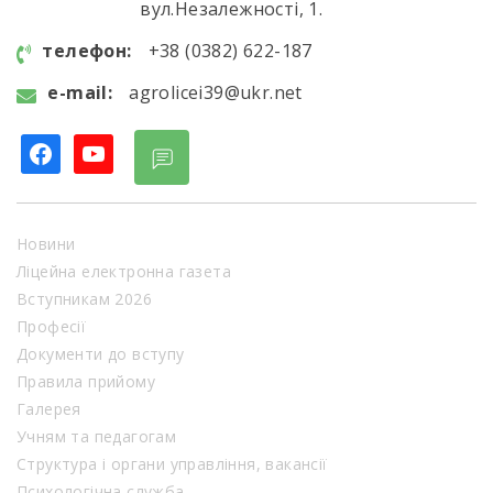
вул.Незалежності, 1.
телефон:
+38 (0382) 622-187
e-mail:
agrolicei39@ukr.net
facebook
youtube
Новини
Ліцейна електронна газета
Вступникам 2026
Професії
Документи до вступу
Правила прийому
Галерея
Учням та педагогам
Структура і органи управління, вакансії
Психологічна служба