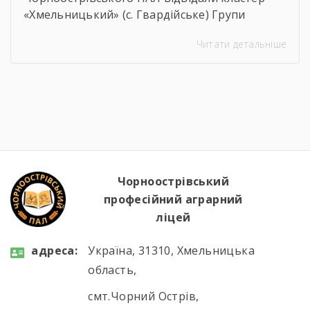
«Хмельницький» (с. Гвардійське) Групи
компаній Vitagro. Здобувачі освіти, які
Читати детальніше
навчаються за спеціальностями слюсар з
ремонту сільськогосподарських машин та
устаткування, тракторист-машиніст
сільськогосподарського виробництва та
водій автотранспортних засобів, мали чудову
можливість ознайомитися з сучасним
аграрним виробництвом. Під час екскурсії
студенти відвідали механізоване
зерносховище, машинно-тракторний парк,
Чорноострівський
ферму великої рогатої […]
професійний аграрний
ліцей
aдресa:
Україна, 31310, Хмельницька
область,
смт.Чорний Острів,