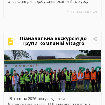
атестація для здобувачів освіти 3-го курсу.
Наші випускники, які навчалися за професією
Читати детальніше
«Кухар; кулінар борошняних виробів;
адміністратор», успішно продемонстрували
свої знання, майстерність та готовність до
дорослого професійного життя! Пишаємося
кожним і кожною! Ви пройшли непростий
Пізнавальна екскурсія до
шлях навчання, але сьогодні довели, що
Групи компаній Vitagro
праця, наполегливість та любов […]
19 травня 2026 року студенти
Чорноострівського ПАЛ відвідали кластер