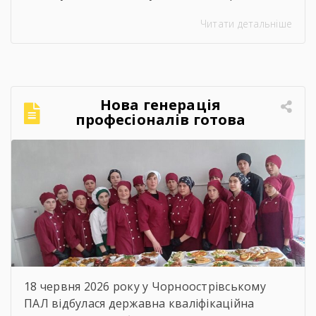
наполегливого навчання, практик, перших
Читати детальніше
професійних перемог та яскравого
студентського життя. А попереду — доросле
майбутнє, нові вершини та великі
перспективи. Ми щиро віримо, що знання та
навички, здобуті в стінах ліцею, стануть
Нова генерація
міцним фундаментом для вашого успіху! За
професіоналів готова
традицією, […]
підкорювати кулінарний
світ!
18 червня 2026 року у Чорноострівському
ПАЛ відбулася державна кваліфікаційна